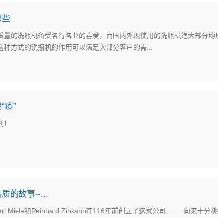
哪些
质量的洗瓶机备受各行各业的喜爱，而国内外现使用的洗瓶机绝大部分均
种方式的洗瓶机的作用可以满足大部分客户的需...
“疫”
剂！
的故事--...
rl Miele和Reinhard Zinkann在116年前创立了这家公司... 向来十