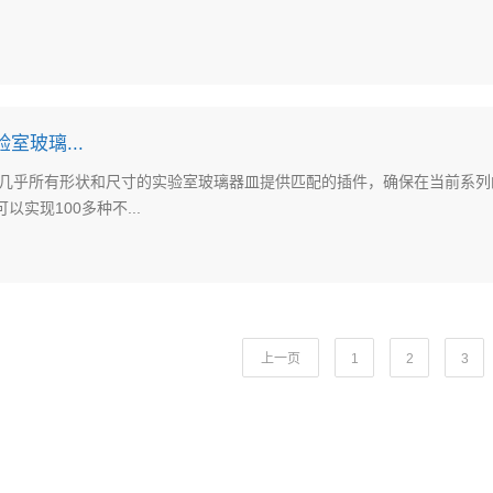
验室玻璃...
ssional为几乎所有形状和尺寸的实验室玻璃器皿提供匹配的插件，确保在当前
实现100多种不...
上一页
1
2
3